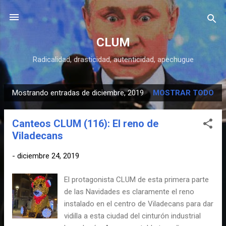
Ir al contenido principal
CLUM
Radicalidad, drasticidad, autenticidad, apechugue
Mostrando entradas de diciembre, 2019
MOSTRAR TODO
E
n
Canteos CLUM (116): El reno de
t
Viladecans
r
a
-
diciembre 24, 2019
d
a
El protagonista CLUM de esta primera parte
s
de las Navidades es claramente el reno
instalado en el centro de Viladecans para dar
vidilla a esta ciudad del cinturón industrial