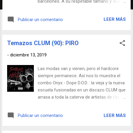
barcelonés. A su respetable tamaño y sus
animadas luces un anónimo vecino ha
decidido incorporarle un altavoz para dotar
LEER MÁS
Publicar un comentario
de sonido a la instalación. Eso sí, las
proclamas del reno se alejan de los
tradicionales buenas intenciones de estas
Temazos CLUM (90): PIRO
fechas y opta por un tono más macarra e
incluso punible, tal y como veremos a
-
diciembre 13, 2019
continuación.
Las modas van y vienen, pero el hardcore
siempre permanece. Así nos lo muestra el
combo Onyx - Dope D.O.D. : la vieja y la nueva
escuela fusionadas en un discazo CLUM que
arrasa a toda la caterva de artistas de rápida
caducidad que tanto protagonismo alcanzan
actualmente. A disfrutar con este pepino.
LEER MÁS
Publicar un comentario
[Verse 1: Skits Vicious, Jay Reaper & Dopey
Rotten] What, I don't give a fuck boy Middle
fingers up to you fuckboys Onyx D.O.D yeah