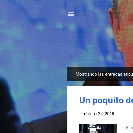
Mostrando las entradas eti
E
n
t
Un poquito d
r
a
-
febrero 22, 2018
d
a
El 
s