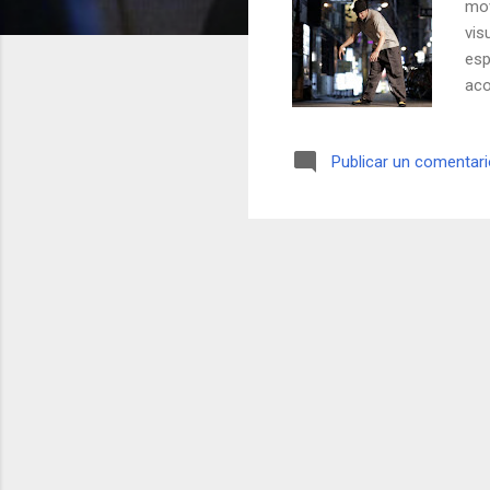
mov
vis
esp
aco
la 
Publicar un comentar