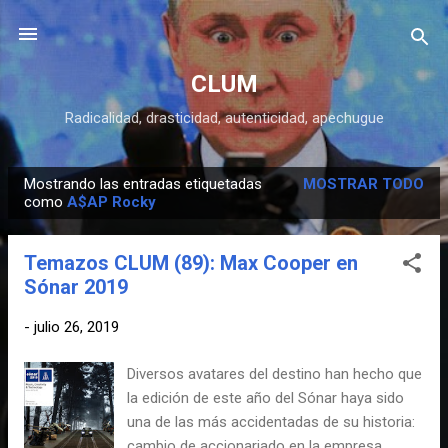
Ir al contenido principal
CLUM
Radicalidad, drasticidad, autenticidad, apechugue
Mostrando las entradas etiquetadas
MOSTRAR TODO
E
como
A$AP Rocky
n
t
Temazos CLUM (89): Max Cooper en
r
Sónar 2019
a
d
-
julio 26, 2019
a
Diversos avatares del destino han hecho que
s
la edición de este año del Sónar haya sido
una de las más accidentadas de su historia:
cambio de accionariado en la empresa