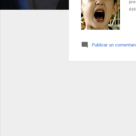
pre
ést
Publicar un comentar