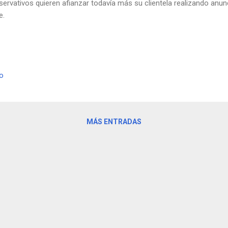
servativos quieren afianzar todavía más su clientela realizando an
e.
io
MÁS ENTRADAS