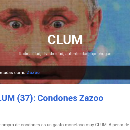
Ir al contenido principal
CLUM
Radicalidad, drasticidad, autenticidad, apechugue
quetadas como
Zazoo
LUM (37): Condones Zazoo
compra de condones es un gasto monetario muy CLUM. A pesar de e