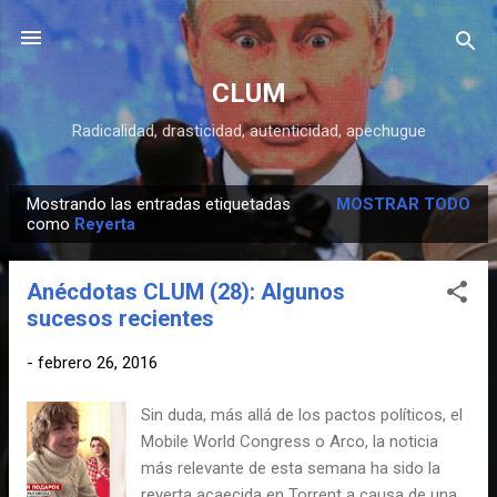
Ir al contenido principal
CLUM
Radicalidad, drasticidad, autenticidad, apechugue
Mostrando las entradas etiquetadas
MOSTRAR TODO
E
como
Reyerta
n
t
Anécdotas CLUM (28): Algunos
r
sucesos recientes
a
d
-
febrero 26, 2016
a
Sin duda, más allá de los pactos políticos, el
s
Mobile World Congress o Arco, la noticia
más relevante de esta semana ha sido la
reyerta acaecida en Torrent a causa de una