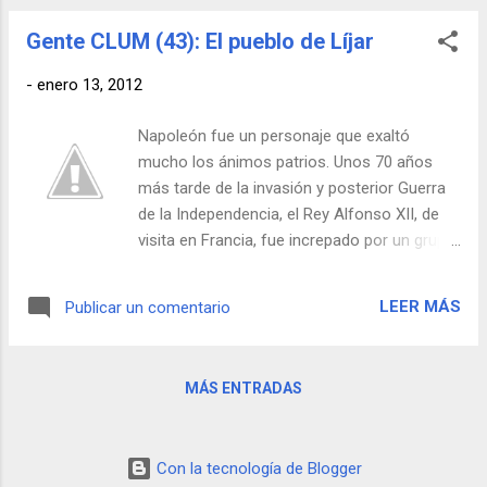
como los que vemos en la foto con una
por lo que la situación era tirando a tensa y
temperatura de unos 40 grados y gastá...
Gente CLUM (43): El pueblo de Líjar
no era raro que de vez en cuando se dieran
de hostias. En este panorama se desarrolló
-
enero 13, 2012
la Segunda Guerra Púnica, en la que Aníbal
fue su mayor protagonista. Tras algunas
Napoleón fue un personaje que exaltó
hostilidades en la Península Ibérica, Aníbal
mucho los ánimos patrios. Unos 70 años
decidió focarse al enemigo llevando la
más tarde de la invasión y posterior Guerra
guerra al corazón de Roma. En vez de elegir
de la Independencia, el Rey Alfonso XII, de
la vía marítima -a priori la más evidente-, el
visita en Francia, fue increpado por un grupo
general optó por elegir una ruta CLUM para
de republicanos gabachos. Esto no sentó
conseguir su objetivo: atravesar Hispania, la
nada bien a los habitantes de un pueblo de
Galia y llegar a Italia cruzando los Alpes con
LEER MÁS
Publicar un comentario
Almería que, en una actitud estrictamente
un ejército de más de 90.000 infantes,
CLUM, decidieron declarar la guerra al
12.000 caballeros y más ...
francés. La paz se firmó 100 años más
MÁS ENTRADAS
tarde. Aquí un audio con todos los detalles.
Con la tecnología de Blogger