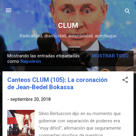
Ir al contenido principal
CLUM
Radicalidad, drasticidad, autenticidad, apechugue
Mostrando las entradas etiquetadas
MOSTRAR TODO
E
como
Napoleón
n
t
Canteos CLUM (105): La coronación
r
de Jean-Bedel Bokassa
a
d
-
septiembre 20, 2018
a
Silvio Berlusconi dijo en su momento que
s
gobernar con separación de poderes era
"muy difícil", afirmación que seguramente
compartan muchos de nuestros