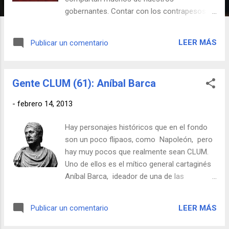
gobernantes. Contar con los contrapesos de
un Parlamento, un Senado, una Justicia
independiente o unos tribunales de arbitraje
LEER MÁS
Publicar un comentario
también independientes es siempre un freno
para las ansias de poder que siempre afloran
en todas aquellas personas que lo ostentan.
Gente CLUM (61): Aníbal Barca
Jean-Bedel Bokassa es un tipo que decidió
atajar las complicaciones propias de la
-
febrero 14, 2013
política dando primero un golpe de Estado
en la República Centroafricana en el año
Hay personajes históricos que en el fondo
1966 y autonombrarse su presidente para
son un poco flipaos, como Napoleón, pero
convertir posteriormente, en el año 1976, a
hay muy pocos que realmente sean CLUM.
dicha República en una forma de Estado
Uno de ellos es el mítico general cartaginés
bastante más CLUM: un Imperio. El Imperio
Aníbal Barca, ideador de una de las
Centroafricano estaba dirigido -
campañas militares más desfasadas de la
naturalmente- por él mismo y para celebrar
Historia. En el siglo III a.C, las civilizaciones
su coronación optó por emular a su ídolo
LEER MÁS
Publicar un comentario
cartaginesa y romana competían por la
Napoleón, vistiendo ostentosos ropajes
hegemonía en el Mediterráneo occidental,