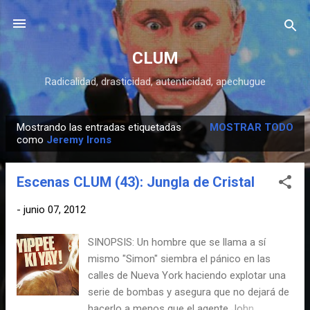
Ir al contenido principal
CLUM
Radicalidad, drasticidad, autenticidad, apechugue
Mostrando las entradas etiquetadas
MOSTRAR TODO
E
como
Jeremy Irons
n
t
Escenas CLUM (43): Jungla de Cristal
r
a
-
junio 07, 2012
d
SINOPSIS: Un hombre que se llama a sí
a
mismo "Simon" siembra el pánico en las
s
calles de Nueva York haciendo explotar una
serie de bombas y asegura que no dejará de
hacerlo a menos que el agente John