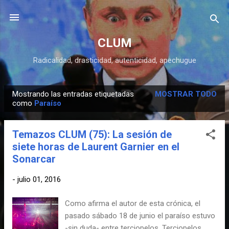
Ir al contenido principal
CLUM
Radicalidad, drasticidad, autenticidad, apechugue
Mostrando las entradas etiquetadas
MOSTRAR TODO
E
como
Paraíso
n
t
Temazos CLUM (75): La sesión de
r
siete horas de Laurent Garnier en el
a
Sonarcar
d
a
-
julio 01, 2016
s
Como afirma el autor de esta crónica, el
pasado sábado 18 de junio el paraíso estuvo
-sin duda- entre terciopelos. Terciopelos