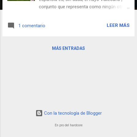
conjunto que representa como ningún otro
el orgullo de la clase obrera madrileña,
especialmente numerosa en este
LEER MÁS
1 comentario
interesante barrio capitalino. Sus ultras son
los Bukaneros y, pese al reducido tamaño de
las gradas que ocupan en el estadio, sus
MÁS ENTRADAS
tifos compiten en hardcoridad con otros
como los del Real Madrid o el Atlético de
Madrid. No exentos de polémica por su
ideología de extrema izquierda y
directamente enfrentados con la familia
CLUM de los Ruiz Mateos, los Bukaneros
despiden esa actitud que tanto se aprecia en
estos lares. Pincha en las imágenes si las
quieres ver más grandes.
Con la tecnología de Blogger
En pro del hardcore