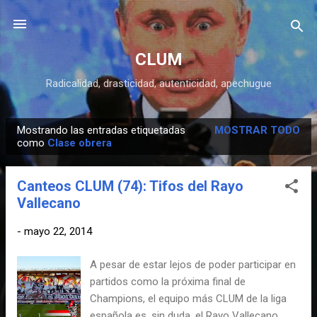
Ir al contenido principal
CLUM
Radicalidad, drasticidad, autenticidad, apechugue
Mostrando las entradas etiquetadas
MOSTRAR TODO
E
como
Clase obrera
n
t
Canteos CLUM (74): Tifos del Rayo
r
Vallecano
a
d
-
mayo 22, 2014
a
A pesar de estar lejos de poder participar en
s
partidos como la próxima final de
Champions, el equipo más CLUM de la liga
española es, sin duda, el Rayo Vallecano ,