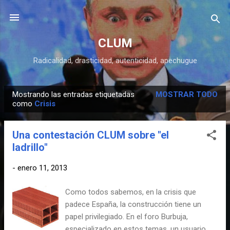
Ir al contenido principal
CLUM
Radicalidad, drasticidad, autenticidad, apechugue
Mostrando las entradas etiquetadas
MOSTRAR TODO
E
como
Crisis
n
t
Una contestación CLUM sobre "el
r
ladrillo"
a
d
-
enero 11, 2013
a
Como todos sabemos, en la crisis que
s
padece España, la construcción tiene un
papel privilegiado. En el foro Burbuja,
especializado en estos temas, un usuario