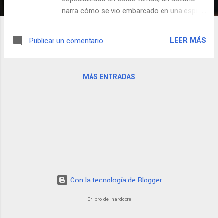
narra cómo se vio embarcado en una espiral
de hipotecas y demás morralla y se queja de
su actual situación. Ante estos lamentos,
LEER MÁS
Publicar un comentario
un forero le contesta: "Me corro de gusto de
ver cómo hijos de puta como tú se han
arruinado y cada día se pudren más
MÁS ENTRADAS
comiendo ladrillos. Traga ladrillo, cabrón. Y
sonríe, que 35 años se pasan enseguida."
Hardcore finest.
Con la tecnología de Blogger
En pro del hardcore