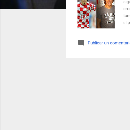
sig
cro
tam
el 
más
sal
Publicar un comentar