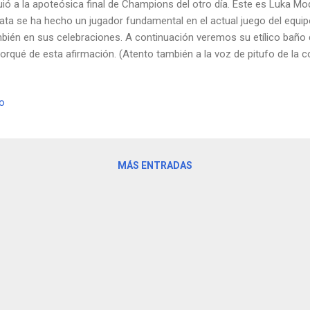
uió a la apoteósica final de Champions del otro día. Este es Luka Modri
ata se ha hecho un jugador fundamental en el actual juego del equipo
bién en sus celebraciones. A continuación veremos su etílico bañ
porqué de esta afirmación. (Atento también a la voz de pitufo de la c
 mierda, aquí tienes un vídeo bastante CLUM de la celebración al 
ga el vídeo según tu navegador, así que da al enlace para verlo).
io
MÁS ENTRADAS