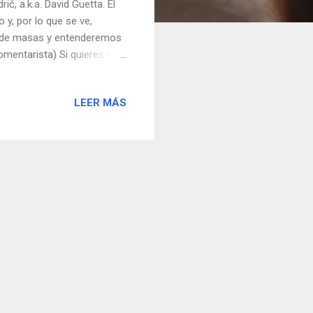
ć, a.k.a. David Guetta. El
 y, por lo que se ve,
o de masas y entenderemos
omentarista) Si quieres ver
completo (puede que no
LEER MÁS