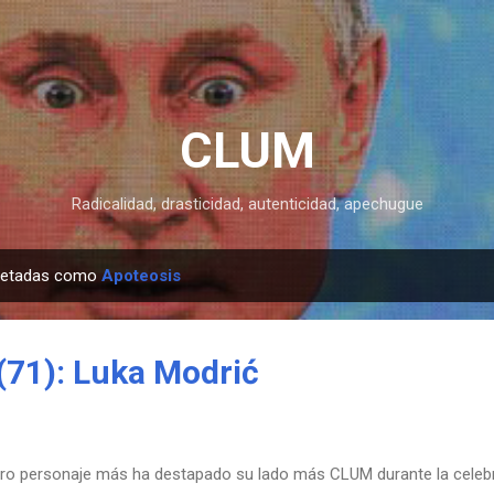
Ir al contenido principal
CLUM
Radicalidad, drasticidad, autenticidad, apechugue
quetadas como
Apoteosis
71): Luka Modrić
o personaje más ha destapado su lado más CLUM durante la celebr