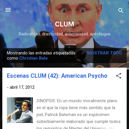
Ir al contenido principal
CLUM
Radicalidad, drasticidad, autenticidad, apechugue
Mostrando las entradas etiquetadas
MOSTRAR TODO
E
como
Christian Bale
n
t
Escenas CLUM (42): American Psycho
r
a
-
abril 17, 2012
d
SINOPSIS: En un mundo moralmente plano
a
en el que la ropa tiene más sentido que la
s
piel, Patrick Bateman es un espécimen
soberbiamente elaborado que cumple todos
los requisitos de Master del Universo, desde