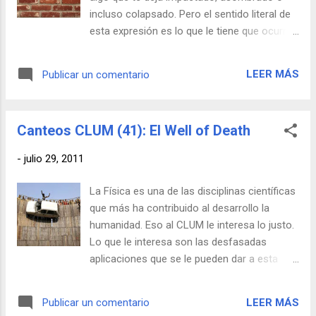
almuerzo al trabajo, bien desde su vivienda o
incluso colapsado. Pero el sentido literal de
bien desde casas de comidas específicas.
esta expresión es lo que le tiene que ocurrir
Aunque ahora la mayoría de los clientes son
a este sujeto hindú, al cual le delicia comer
locales, la esencia del servicio se mantiene,
ladrillos, tras la ingesta de este manjar tan
logrando una eficacia CLUM cercana al 99%,
LEER MÁS
Publicar un comentario
CLUM. Un hombre que, según comentan
siendo estudiados en numerosas
algunos en youtube, podría comerse
universidades y obteniendo certificados ...
literalmente tu casa. Parece ser que en la
Canteos CLUM (41): El Well of Death
India la deglución de todo tipo de cosas está
a la orden del día. A continuación, el hombre
-
julio 29, 2011
que come cristales (no perderse la cara
seria y de aprobación de los de atrás). Y por
La Física es una de las disciplinas científicas
último, desde Argelia, el hombre que come
que más ha contribuido al desarrollo la
neones, periódicos, velas y demás.
humanidad. Eso al CLUM le interesa lo justo.
Lo que le interesa son las desfasadas
aplicaciones que se le pueden dar a esta
ciencia, como en el Pozo de la Muerte en la
India, también conocido como el Well of
LEER MÁS
Publicar un comentario
Death. Toda una muestra de sabiduría