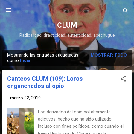
Ir al contenido principal
CLUM
Radicalidad, drasticidad, autenticidad, apechugue
Mostrando las entradas etiquetadas
MOSTRAR TODO
E
como
India
n
t
Canteos CLUM (109): Loros
r
enganchados al opio
a
d
-
marzo 22, 2019
a
Los derivados del opio sol altamente
s
adictivos, hecho que ha sido utilizado
incluso con fines políticos, como cuando el
Reino Unido inundó China con esta