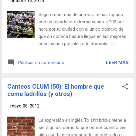
-
octubre 16, 2015
sabes, si quieres sorprender a tu novia, toma
nota. Para profundizar más en su figura,
Seguro que más de una vez te has topado
mírate este artículo o éste otro.
con un repartidor extremo yendo a 200 por
hora por tu ciudad con el único objetivo de
que su comida basura llegue en las mejores
condiciones posibles a tu domicilio. La
vertiente CLUM de esta fauna la
encontramos en la India y más
LEER MÁS
Publicar un comentario
concretamente en Bombay. Allí los
dabbawalas se encargan de repartir más de
200.000 comidas al día a lo largo y ancho de
Canteos CLUM (50): El hombre que
esta ciudad que cuenta con una población
come ladrillos (y otros)
oficial de 12 millones de personas (que será
el doble en la realidad). El origen de esta
-
mayo 08, 2012
práctica está en la época colonial inglesa. A
muchos de los habitantes de la metrópoli les
La expresión en inglés To shit bricks viene a
apestaba la comida local, por lo que se creó
ser algo así como lo que ocurre cuando ves
para ellos un servicio que llevaba el
algo que te deja impactado, asombrado o