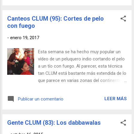
tendencia a la contaminación acústica.
desde Siberia al Himalaya, al desierto del
...
Gobi y, atravesando el Tibet, acabaron
Canteos CLUM (95): Cortes de pelo
estableciéndose en la India. El tema de los
con fuego
encarcelamientos y las fugas está más
candente que nunca; es por ello que
-
enero 19, 2017
conviene recordar la película que narra la que
posiblemente sea la evasión más CLUM de
Esta semana se ha hecho muy popular un
la Historia y que deja la de Carles
vídeo de un peluquero indio cortando el pelo
Puigdemont en una posición bastante
a un tío con fuego. Al parecer, esta técnica
regular. La peli está basada en el libro The
tan CLUM está bastante más extendida de lo
Long Walk, de Sławomir Rawicz y
que parece en varias zonas del continente
recientemente se ha puesto en tela de juicio
asiático y en algunos foros de peluquería
su veracidad, lo cual añade un punto más de
hay quien la recomienda con mucho
morbo al asunto.
LEER MÁS
Publicar un comentario
convencimiento. En España, por su parte,
tenemos a Alberto Olmedo, alias el
"Peluquero Samurai", que saltó a la fama
Gente CLUM (83): Los dabbawalas
hace un año por incorporar espadas y
katanas como skills adicionales. Así que ya