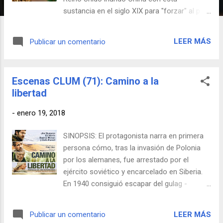
sustancia en el siglo XIX para "forzar" al país
asiático a abrirse al comercio con ellos, o
económicos, como las actuales rutas del
LEER MÁS
Publicar un comentario
tráfico de heroína con origen en el
Afganistán ocupado por EEUU vía Kosovo
(también ocupado militarmente por ellos) o
Escenas CLUM (71): Camino a la
por Rusia; por su parte, en la India está
libertad
permitido el cultivo de esta planta de forma
legal para utilizarlo en la elaboración de
-
enero 19, 2018
sustancias como la morfina. Parece ser que
los seres humanos no son los únicos
SINOPSIS: El protagonista narra en primera
enganchados a los efectos derivados del
persona cómo, tras la invasión de Polonia
consumo del opio, sino que también los
por los alemanes, fue arrestado por el
loros que pueblan esas zonas también se
ejército soviético y encarcelado en Siberia.
han vuelto adictos. Tal es su necesidad que
En 1940 consiguió escapar del gulag -
frecuentemente asaltan los cultivos con la
campos de concentración de la Unión
ansiedad de un auténtico yonki. Como
Soviética- en compañía de otros presos y,
efecto colateral, también se rebaja su
LEER MÁS
Publicar un comentario
finalmente, cómo huyendo a pie llegaron