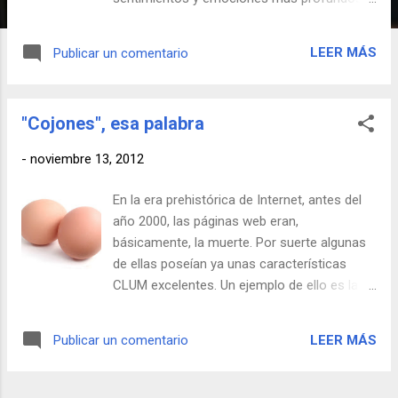
Me la pone... · Como el antebrazo de un
albañil · Como el zapato de un payaso
LEER MÁS
Publicar un comentario
· Como un oleoducto soviético · Como los
cables del puente de Brooklyn · Como un
bote de espárragos · Como el cuello de un
"Cojones", esa palabra
cantaor · Como tallos de alfalfa · Como un
calcetín lleno de arena · Como las tuberías
-
noviembre 13, 2012
del Super Mario · Como una torre de
refrigeración de una central nuclear · Como
En la era prehistórica de Internet, antes del
la banderilla de un torero · Como el cerrojo
año 2000, las páginas web eran,
de un penal · Como el pescuezo de un
básicamente, la muerte. Por suerte algunas
diplodocus · Como el cuello de Fernando
de ellas poseían ya unas características
Alonso · Como la estaca de Van Helsing
CLUM excelentes. Un ejemplo de ello es la
· Como los dedos de un cantero · Como la
web Planet Basura, una página de diseño
pata de un billar · Como la manga de un
infame pero de grandioso contenido que
abrigo · Como los gemelos de Roberto
LEER MÁS
Publicar un comentario
recopilaba un gran número de textos y
Carlos · Como rotuladore...
tonterías que el CLUM irá recuperando para
deleite del respetable. En este caso, el mítico