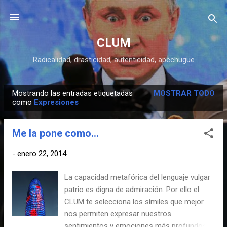
Ir al contenido principal
CLUM
Radicalidad, drasticidad, autenticidad, apechugue
Mostrando las entradas etiquetadas
MOSTRAR TODO
E
como
Expresiones
n
t
Me la pone como...
r
a
-
enero 22, 2014
d
La capacidad metafórica del lenguaje vulgar
a
patrio es digna de admiración. Por ello el
s
CLUM te selecciona los símiles que mejor
nos permiten expresar nuestros
sentimientos y emociones más profundos.