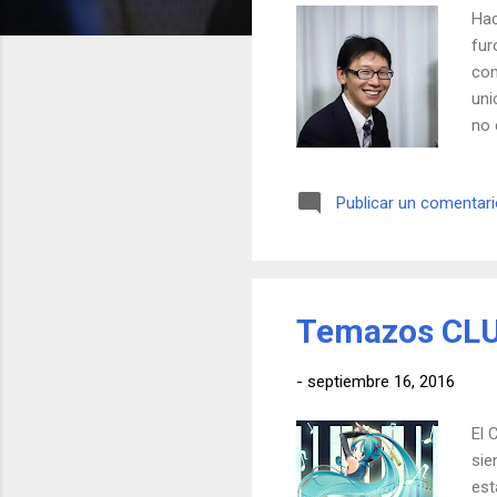
Hac
fur
con
uni
no 
cib
enl
Publicar un comentar
de 
nov
Temazos CLU
-
septiembre 16, 2016
El 
sie
est