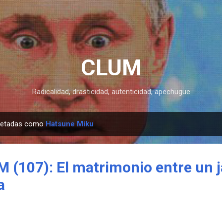
Ir al contenido principal
CLUM
Radicalidad, drasticidad, autenticidad, apechugue
quetadas como
Hatsune Miku
 (107): El matrimonio entre un 
a