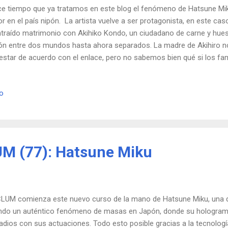
e tiempo que ya tratamos en este blog el fenómeno de Hatsune Miku
or en el país nipón. La artista vuelve a ser protagonista, en este c
traído matrimonio con Akihiko Kondo, un ciudadano de carne y hues
ón entre dos mundos hasta ahora separados. La madre de Akihiro no
estar de acuerdo con el enlace, pero no sabemos bien qué si los fam
ercantante apoyan este matrimonio "de dimensión transversal". En 
aces de este tipo. Como última observación, no debemos dejar de te
io
noviazgos no registrados entre hombres de este mundo con sus waif
ias de anime estampadas en una almohada. Al parecer, en España t
M (77): Hatsune Miku
CLUM comienza este nuevo curso de la mano de Hatsune Miku, una div
ndo un auténtico fenómeno de masas en Japón, donde su holograma
adios con sus actuaciones. Todo esto posible gracias a la tecnologí