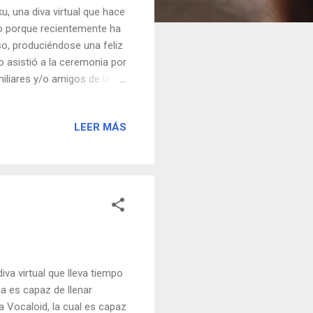
, una diva virtual que hace
aso porque recientemente ha
o, produciéndose una feliz
 asistió a la ceremonia por
iliares y/o amigos de la
Japón llevan más de 3700
ner en cuenta la cantidad
LEER MÁS
us, es decir, con sus
ambién hay.
a virtual que lleva tiempo
 es capaz de llenar
a Vocaloid, la cual es capaz