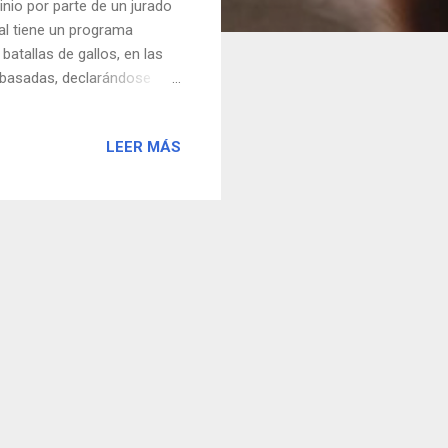
nio por parte de un jurado
l tiene un programa
atallas de gallos, en las
rabasadas, declarándose
spaña un país dado a la
el resultado del roast sea
LEER MÁS
emanas, los cuales dan y