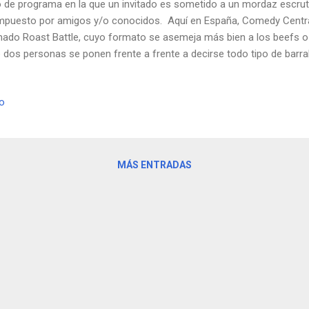
o de programa en la que un invitado es sometido a un mordaz escruti
puesto por amigos y/o conocidos. Aquí en España, Comedy Centra
mado Roast Battle, cuyo formato se asemeja más bien a los beefs o b
 dos personas se ponen frente a frente a decirse todo tipo de bar
ador aquel que consiga seducir más al jurado o al público. Siendo E
ereza y a la falta de tacto, la importación de este formato hace que 
io
 hardcore como el protagonizado por Broncano y Berto hace unas s
iben múltiples golpes dialécticos con una actitud muy CLUM.
MÁS ENTRADAS