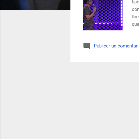
tip
com
lla
que
gan
asp
Publicar un comentar
tan
rec