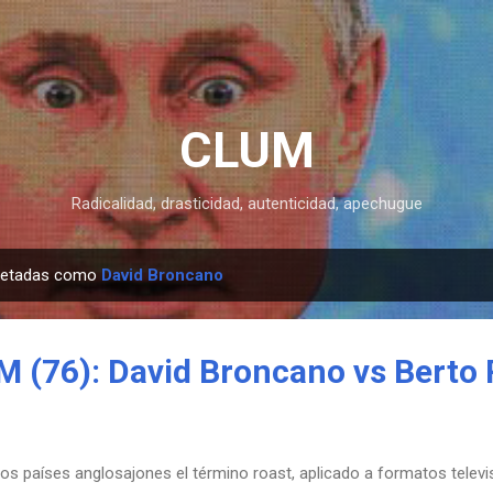
Ir al contenido principal
CLUM
Radicalidad, drasticidad, autenticidad, apechugue
quetadas como
David Broncano
 (76): David Broncano vs Berto
los países anglosajones el término roast, aplicado a formatos televi