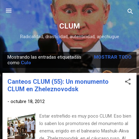
Ir al contenido principal
CLUM
Radicalidad, drasticidad, autenticidad, apechugue
Mostrando las entradas etiquetadas
MOSTRAR TODO
E
como
Culo
n
t
Canteos CLUM (55): Un monumento
r
CLUM en Zheleznovodsk
a
d
-
octubre 18, 2012
a
Estar estreñido es muy poco CLUM. Eso bien
s
lo saben los promotores del monumento al
enema, erigido en el balneario Mashuk-Akva
de Zheleznovodsk, en el cáucaso ruso. Al