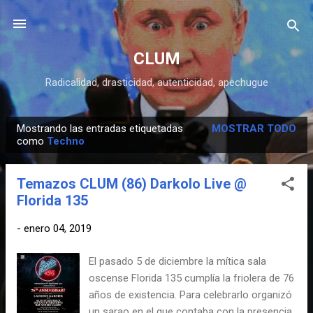
Ir al contenido principal
CLUM
Radicalidad, drasticidad, autenticidad, apechugue
Mostrando las entradas etiquetadas
MOSTRAR TODO
E
como
Techno
n
t
Temazos CLUM (86) Darkolo Live @
r
Florida 135
a
d
-
enero 04, 2019
a
El pasado 5 de diciembre la mítica sala
s
oscense Florida 135 cumplía la friolera de 76
años de existencia. Para celebrarlo organizó
un sarao en el que contaba con la presencia