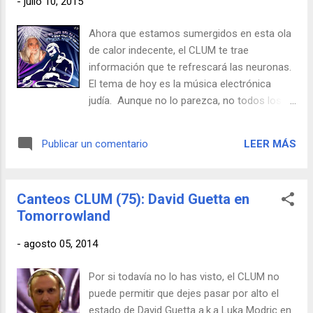
-
julio 10, 2015
Estos hechos, sumados a unos precios
bastante asequibles, crearon un caldo de
Ahora que estamos sumergidos en esta ola
cultivo perfecto para que surgieran sitios
de calor indecente, el CLUM te trae
como Berghain, una de las mecas mundiales
información que te refrescará las neuronas.
del techno, famosa por su ubicación (en una
El tema de hoy es la música electrónica
antigua central eléctrica del Berlín oriental),
judía. Aunque no lo parezca, no todos los
su brutal equipo de sonido y por sus
ultra ortodoxos son unos carcas. Algunos,
relajadas costumbres sociales y sexuales.
como la rama de los Na Nach creen que
Pero sin duda, su principal activo es Sven
LEER MÁS
Publicar un comentario
para extender su mensaje han de valerse,
Marquardt, su portero de discoteca,
entre otros medios, las nuevas tecnologías.
conocido como el "cancerbero de la noche
De ahí que decidan adoptar una actitud
berlinesa". Est...
Canteos CLUM (75): David Guetta en
bastante CLUM haciendo soundsystems
Tomorrowland
urbanas en las que, encaramados en sus
techos, arengan al pueblo a base de
-
agosto 05, 2014
temazos techno, trance o lo que se tercie en
ese momento. Al parecer también les mola
Por si todavía no lo has visto, el CLUM no
hacer graffitis en las paredes que traen el
puede permitir que dejes pasar por alto el
mensaje divino. Este reportaje te iluminará
estado de David Guetta a.k.a Luka Modric en