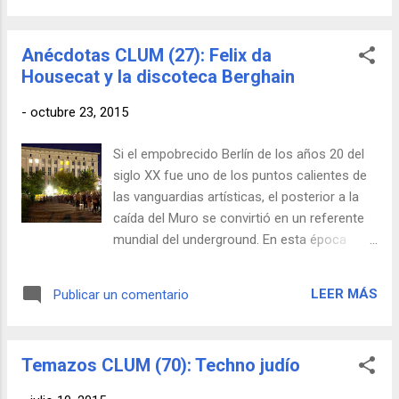
con un campo de golf si la autoridades
locales se lo permiten. Para muchos, este
Anécdotas CLUM (27): Felix da
hecho supone el fin de una era para la isla,
Housecat y la discoteca Berghain
puesto que Space siempre ha sido un
símbolo de apertura e integración, un lugar
-
octubre 23, 2015
cosmopolita donde todo el mundo puede
encontrar su lugar, sea cual sea su
Si el empobrecido Berlín de los años 20 del
procedencia. Esta Ibiza va paulatinamente
siglo XX fue uno de los puntos calientes de
cediendo terreno a una nueva, basada en la
las vanguardias artísticas, el posterior a la
búsqueda de un turismo de alto poder
caída del Muro se convirtió en un referente
adquisitivo, cuya consecuencia más
mundial del underground. En esta época
inmediata es la segregación por clases
todavía eran plenamente visibles las heridas
sociales, tal y como puede verse desde hace
de la II Guerra Mundial y la posterior
unos años en Ushuaïa y otros clubes del
LEER MÁS
Publicar un comentario
separación física entre la parte oriental y
mismo estilo. En cualquier caso, el espíritu
occidental de la ciudad. De ahí que todavía
de Space se manifestó hasta el jodido ú...
hoy exista un considerable número de
Temazos CLUM (70): Techno judío
espacios indeterminados, edificios semi
abandonados y cosas raras en general.