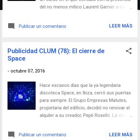
del no menos mítico Laurent Garnier a los
platos. Acompañando al maestro estaban
otra serie de nombres, entre ellos Darkolo y
LEER MÁS
Publicar un comentario
Clusterhead, los cuales forman el sello de
techno madrileño Koryu Budo. Hoy
escucharemos la sesionaca CLUM que se
Publicidad CLUM (78): El cierre de
marcó Darkolo. A gozártela.
Space
-
octubre 07, 2016
Hace escasos días que la ya legendaria
discoteca Space, en Ibiza, cerró sus puertas
para siempre. El Grupo Empresas Matutes,
propietaria del edificio, decidió no renovar el
alquiler a su creador, Pepé Roselló. La idea
es transformar el lugar en Ushuaïa Night,
una pieza más de su imperio lúdico y
LEER MÁS
Publicar un comentario
hotelero, el cual puede verse completado