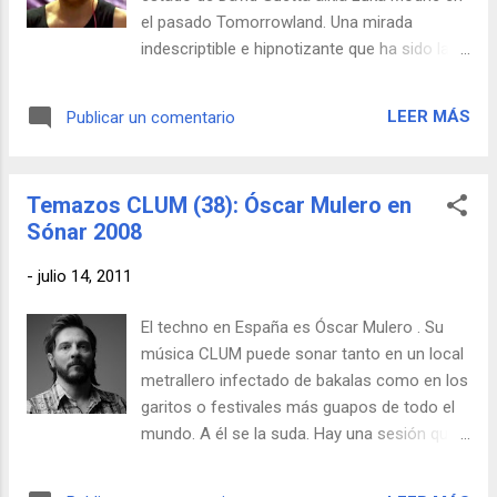
un poco más sobre el asunto y este otro
el pasado Tomorrowland. Una mirada
tochamen te contará las historia del psy-
indescriptible e hipnotizante que ha sido la
trance israelí, por si te gusta indagar en esta
comidilla de la red durante toda esta
mierda. Mientras tanto, disfruta del clásico
semana. Algunos ya proponen cambiarle el
Hava Naguila clumificado. Y en este vídeo-
LEER MÁS
Publicar un comentario
nombre por "David Keta". Y con razón.
reportaje, mira cómo se lo pasa esta peña
tan CLUM....
Temazos CLUM (38): Óscar Mulero en
Sónar 2008
-
julio 14, 2011
El techno en España es Óscar Mulero . Su
música CLUM puede sonar tanto en un local
metrallero infectado de bakalas como en los
garitos o festivales más guapos de todo el
mundo. A él se la suda. Hay una sesión que
late muy duro en el corazón del CLUM y esa
fue la que clausuró el Sónar 2008. Ponlo