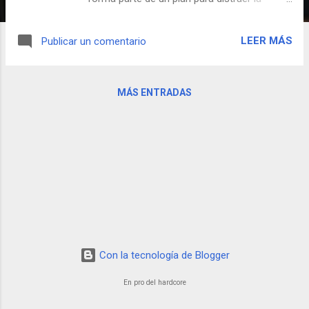
atención del mundo exterior sobre lo que
está sucediendo realmente: el Alto Mando
LEER MÁS
Publicar un comentario
de Alemania Oriental, encabezado por el
general Streck, se propone reunir
nuevamente las dos Alemanias bajo un sólo
MÁS ENTRADAS
Gobierno. Pronto Nick se verá envuelto en la
operación ayudando a la resistencia
francesa. Aquí un recopilatorio de los
mejores momentos de este clástico
atemporal CLUM.
Con la tecnología de Blogger
En pro del hardcore