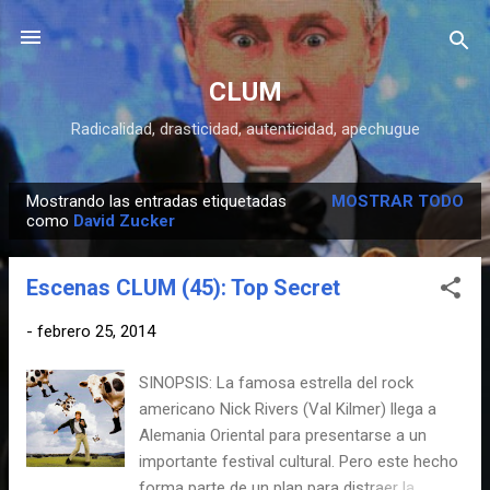
Ir al contenido principal
CLUM
Radicalidad, drasticidad, autenticidad, apechugue
Mostrando las entradas etiquetadas
MOSTRAR TODO
E
como
David Zucker
n
t
Escenas CLUM (45): Top Secret
r
a
-
febrero 25, 2014
d
SINOPSIS: La famosa estrella del rock
a
americano Nick Rivers (Val Kilmer) llega a
s
Alemania Oriental para presentarse a un
importante festival cultural. Pero este hecho
forma parte de un plan para distraer la