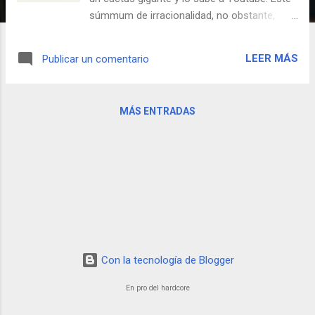
súmmum de irracionalidad, no obstante,
hace que obtenga el certificado CLUM. Hay
que estar atento especialmente a los gritos
LEER MÁS
Publicar un comentario
del minuto 00:43 en adelante.
MÁS ENTRADAS
Con la tecnología de Blogger
En pro del hardcore