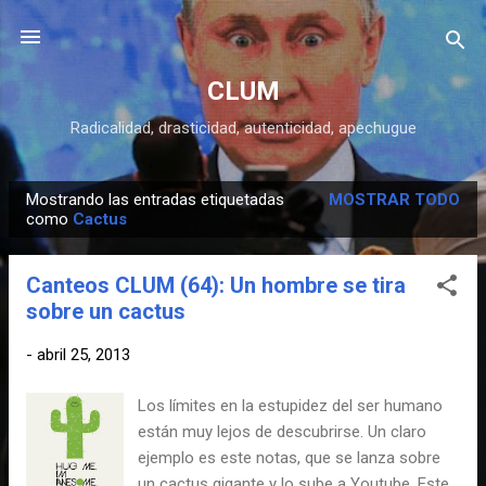
Ir al contenido principal
CLUM
Radicalidad, drasticidad, autenticidad, apechugue
Mostrando las entradas etiquetadas
MOSTRAR TODO
E
como
Cactus
n
t
Canteos CLUM (64): Un hombre se tira
r
sobre un cactus
a
d
-
abril 25, 2013
a
Los límites en la estupidez del ser humano
s
están muy lejos de descubrirse. Un claro
ejemplo es este notas, que se lanza sobre
un cactus gigante y lo sube a Youtube. Este