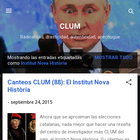
Ir al contenido principal
CLUM
Radicalidad, drasticidad, autenticidad, apechugue
Mostrando las entradas etiquetadas
MOSTRAR TODO
E
como
Institut Nova Història
n
t
Canteos CLUM (88): El Institut Nova
r
Història
a
d
-
septiembre 24, 2015
a
Ahora que se aproximan las elecciones
s
catalanas, nada mejor que hacer una reseña
del centro de investigador más CLUM del
país: el Institut Nova Història. Su objetivo es