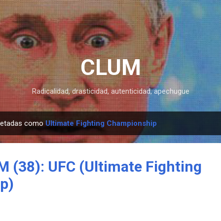
Ir al contenido principal
CLUM
Radicalidad, drasticidad, autenticidad, apechugue
quetadas como
Ultimate Fighting Championship
 (38): UFC (Ultimate Fighting
p)