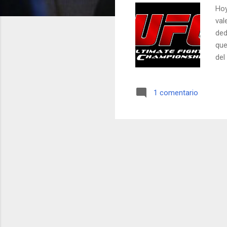
Hoy
val
ded
que
del
alg
por
1 comentario