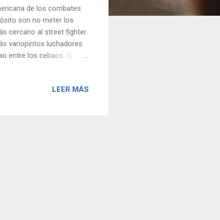
americana de los combates
pósito son no meter los
s cercano al street fighter
más variopintos luchadores
o entre los cebaos. Si
donde la censura brilla
LEER MÁS