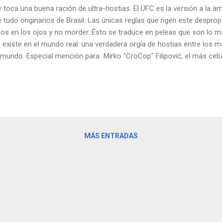
 toca una buena ración de ultra-hostias. El UFC es la versión a la 
e tudo originarios de Brasil. Las únicas reglas que rigen este despro
os en los ojos y no morder. Ésto se traduce en peleas que son lo má
 existe en el mundo real: una verdadera orgía de hostias entre los 
 mundo. Especial mención para Mirko "CroCop" Filipović, el más ceba
uien se queda con ganas de más, no hay más que buscar en youtube, 
 su ausencia.
MÁS ENTRADAS