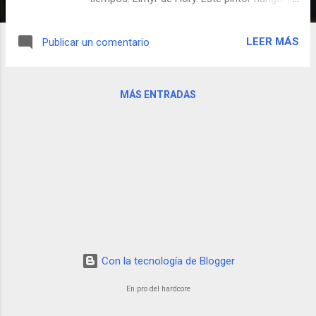
a la vez que pintaba sus propios cuadros,
logró el estrellato en el mundo del arte a
LEER MÁS
Publicar un comentario
base de falsificar magistralmente obras de
pintores como Modigliani, Picasso o Degas.
Sin embargo, el cénit CLUM lo alcanzó
MÁS ENTRADAS
haciendo falsificaciones de sus propias
falsificaciones. Con razón Orson Welles le
dedicó la película Fraude o su amigo, el
escritor Clifford Irving (autor por su parte de
la biografía fake de Howard Hugues)
también escribió la propia de nuestro héroe.
Como no, la isla de Ibiza acogió los últimos
años de Elmyr y, tras su misteriosa muerte,
sus restos descansan en paz en esa tierra
tan CLUM.
Con la tecnología de Blogger
En pro del hardcore