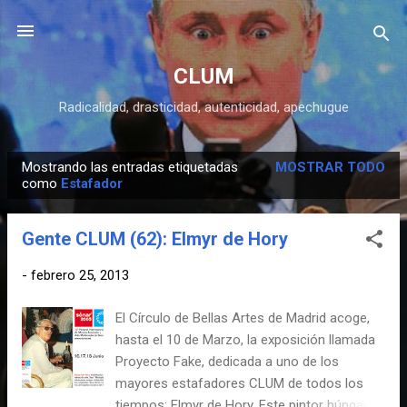
Ir al contenido principal
CLUM
Radicalidad, drasticidad, autenticidad, apechugue
Mostrando las entradas etiquetadas
MOSTRAR TODO
E
como
Estafador
n
t
Gente CLUM (62): Elmyr de Hory
r
a
-
febrero 25, 2013
d
El Círculo de Bellas Artes de Madrid acoge,
a
hasta el 10 de Marzo, la exposición llamada
s
Proyecto Fake, dedicada a uno de los
mayores estafadores CLUM de todos los
tiempos: Elmyr de Hory. Este pintor húngaro,