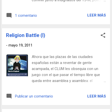
guiris, hombres-estatua y gente rara en
general. El horno no está para bollos, tal y
LEER MÁS
1 comentario
como se ha podido ver en la noticia que el
amarillista periódico Qué! lanzaba el otro día
y que se transcribe a continuación sin tocar
Religion Battle (I)
ni una coma, ya que su tono alcanza cotas
CLUM difícilmente superables: Bob Esponja
-
mayo 19, 2011
media en Sol durante una pelea entre Minnie
Mouse y Dora la Exploradora. Minnie Mouse
Ahora que las plazas de las ciudades
y Dora la Exploradora se enzarzaron en una
españolas están a reventar de gente
pelea a mediodía de ayer hasta que una
acampada, el CLUM les obsequia con un
patrulla de la Policía Municipal logró
juego con el que pasar el tiempo libre que
separarlas. Bob Esponja y su compañero
queda entre asamblea y asamblea: el
Patricio trataban de mediar entre ellas.
Religion Battle. Imprímelas y... ¡A disfrutar!
Decenas de niños y mayores contemplaron
perplejos, a mediodía de ayer, como Minnie
LEER MÁS
Publicar un comentario
Mouse atacaba agresiva a Dora la
Exploradora y ambas se enzarzaban en una