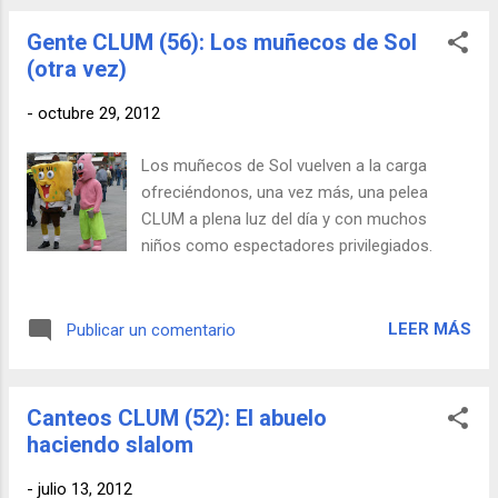
CLUM no va sobre este héroe nacional, sino
Gente CLUM (56): Los muñecos de Sol
sobre esculturas. Una noche de borrachera
(otra vez)
madrileña, uno de los miembros de un grupo
de beodos se puso a orinar en una escultura
-
octubre 29, 2012
cercana a la Puerta del Sol. Mientras
miccionaba, espetó una sentencia escueta a
Los muñecos de Sol vuelven a la carga
la par que contundente: -¡Menuda puta
ofreciéndonos, una vez más, una pelea
mierda de escultura! A lo que uno de sus
CLUM a plena luz del día y con muchos
amigos, con los ojos acuosos le respondió
niños como espectadores privilegiados.
con la voz partida: -Esa escultura a la que
estás meando la hizo mi abuelo.
LEER MÁS
Publicar un comentario
Canteos CLUM (52): El abuelo
haciendo slalom
-
julio 13, 2012