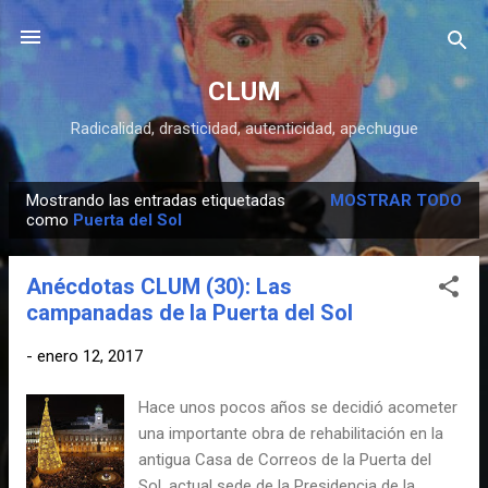
Ir al contenido principal
CLUM
Radicalidad, drasticidad, autenticidad, apechugue
Mostrando las entradas etiquetadas
MOSTRAR TODO
E
como
Puerta del Sol
n
t
Anécdotas CLUM (30): Las
r
campanadas de la Puerta del Sol
a
d
-
enero 12, 2017
a
Hace unos pocos años se decidió acometer
s
una importante obra de rehabilitación en la
antigua Casa de Correos de la Puerta del
Sol, actual sede de la Presidencia de la