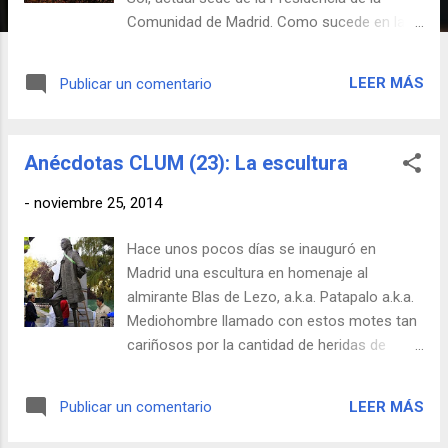
Comunidad de Madrid. Como sucede en la
inmensa mayoría de estos procesos, los
plazos se demoraron más de lo previsto
LEER MÁS
Publicar un comentario
inicialmente y a los constructores les dieron
literalmente las uvas. Sin embargo, éstos
elaboraron un plan de contingencia CLUM
Anécdotas CLUM (23): La escultura
por si el famoso reloj no estuviera
preparado para dar las campanadas: un
-
noviembre 25, 2014
operario se encargaría de darlas golpeando
doce veces una paellera gigante. El sonido
Hace unos pocos días se inauguró en
se amplificaría mediante unos altavoces
Madrid una escultura en homenaje al
ocultos. Al final no se tuvo que tirar de plan
almirante Blas de Lezo, a.k.a. Patapalo a.k.a.
B y el reloj pudo marcar el paso del año
Mediohombre llamado con estos motes tan
nuevo en el siempre entrañable y cutre
cariñosos por la cantidad de heridas de
ambiente de la Nochevieja madrileña.
guerra en su haber. El considerado uno de
los mejores estrategas de la historia de
LEER MÁS
Publicar un comentario
España ya tendrá su hueco en un futuro
próximo en este blog. Pero la anécdota