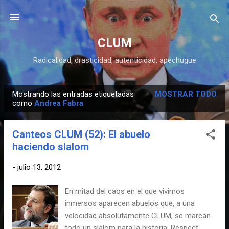
Ir al contenido principal
CLUM
Radicalidad, drasticidad, autenticidad, apechugue
Mostrando las entradas etiquetadas
MOSTRAR TODO
E
como
Andrea Fabra
n
t
Canteos CLUM (52): El abuelo
r
haciendo slalom
a
d
-
julio 13, 2012
a
En mitad del caos en el que vivimos
s
inmersos aparecen abuelos que, a una
velocidad absolutamente CLUM, se marcan
todo un slalom para la historia. Respect.