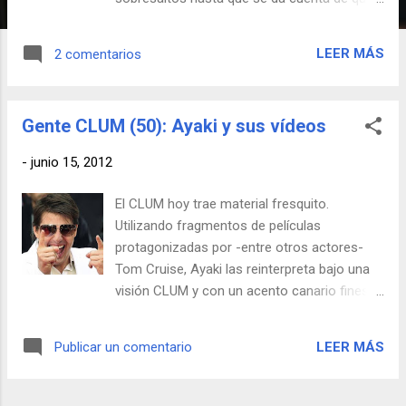
las personas son más importantes que el
dinero. Ese día es despedido y abandonado
LEER MÁS
2 comentarios
por sus amigos. No le queda entonces más
remedio que partir de cero, con un futbolista
de segunda como único cliente y una madre
Gente CLUM (50): Ayaki y sus vídeos
soltera como secretaria. La frase que Cuba
Gooding Jr. hace repetir a Tom Cruise una y
-
junio 15, 2012
otra vez en esta mítica escena CLUM no
puede venir más a cuento dada la situación
El CLUM hoy trae material fresquito.
política y social en la que se encuentra
Utilizando fragmentos de películas
actualmente nuestro país, donde parece que
protagonizadas por -entre otros actores-
venderse (barato) al mejor postor es la
Tom Cruise, Ayaki las reinterpreta bajo una
tendencia predominante. Aquí en español. Y
visión CLUM y con un acento canario finest.
aquí en versión original.
Se recomienda empezar viendo el vídeo
Canario Infiltrado para ir abriendo boca y a
LEER MÁS
Publicar un comentario
continuación ver la saga el Ultra Sur. Y para
seguir, mirar su página, donde cuenta su
historia y muestra el resto de su obra CLUM.