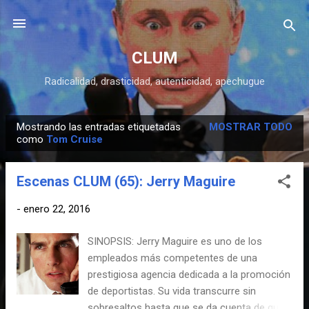
Ir al contenido principal
CLUM
Radicalidad, drasticidad, autenticidad, apechugue
Mostrando las entradas etiquetadas
MOSTRAR TODO
E
como
Tom Cruise
n
t
Escenas CLUM (65): Jerry Maguire
r
a
-
enero 22, 2016
d
SINOPSIS: Jerry Maguire es uno de los
a
empleados más competentes de una
s
prestigiosa agencia dedicada a la promoción
de deportistas. Su vida transcurre sin
sobresaltos hasta que se da cuenta de que