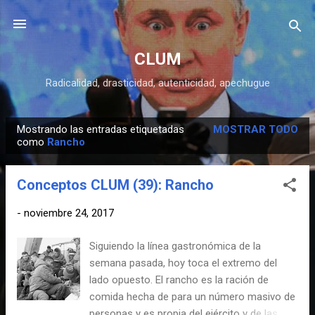
Ir al contenido principal
CLUM
Radicalidad, drasticidad, autenticidad, apechugue
Mostrando las entradas etiquetadas
MOSTRAR TODO
E
como
Rancho
n
t
Conceptos CLUM (39): Rancho
r
a
-
noviembre 24, 2017
d
Siguiendo la línea gastronómica de la
a
semana pasada, hoy toca el extremo del
s
lado opuesto. El rancho es la ración de
comida hecha de para un número masivo de
personas y es propia del ejército y de las