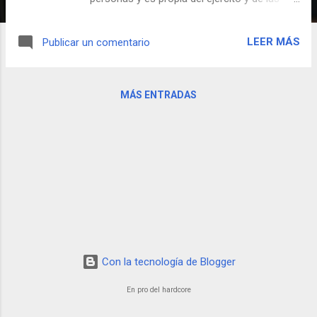
cárceles -tan en boga siempre en España-,
aunque hospitales y colegios también se
LEER MÁS
Publicar un comentario
aproximan a esta modalidad. Esta variante
culinaria CLUM se caracteriza por una
elaboración de trazo grueso y se compone
MÁS ENTRADAS
generalmente por un solo guiso, que aporte
las calorías y nutrientes necesarios -y solo
los estrictamente necesarios- para
continuar existiendo. También hay algún
caso de celebración en el que el menú varía,
no así la parafernalia que envuelve a la
pitanza, que sigue manteniéndose igual de
hardcore que siempre. Aquí tenemos el
ejemplo el rancho que comieron los
Regulares de Ceuta tras unas maniobras en
Con la tecnología de Blogger
Chinchilla, Albacete.
En pro del hardcore