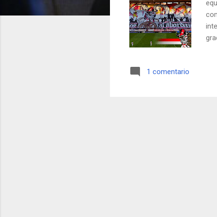
equ
com
int
gra
Mad
dir
1 comentario
act