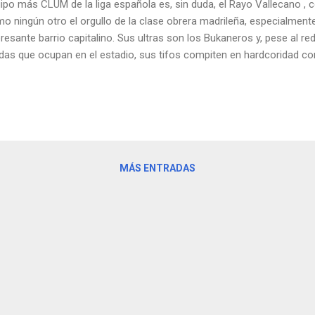
ipo más CLUM de la liga española es, sin duda, el Rayo Vallecano , 
o ningún otro el orgullo de la clase obrera madrileña, especialmen
eresante barrio capitalino. Sus ultras son los Bukaneros y, pese al r
das que ocupan en el estadio, sus tifos compiten en hardcoridad co
rid o el Atlético de Madrid. No exentos de polémica por su ideología
ectamente enfrentados con la familia CLUM de los Ruiz Mateos, los
itud que tanto se aprecia en estos lares. Pincha en las imágenes si 
MÁS ENTRADAS