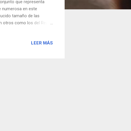
conjunto que representa
te numerosa en este
educido tamaño de las
n otros como los del Real
 de extrema izquierda y
 Bukaneros despiden esa
LEER MÁS
las quieres ver más grandes.