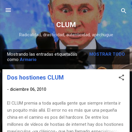
Ir al contenido principal
CLUM
Radicalidad, drasticidad, autenticidad, apechugue
Mostrando las entradas etiquetadas
MOSTRAR TODO
E
como
Armario
n
t
Dos hostiones CLUM
r
a
-
diciembre 06, 2010
d
El CLUM premia a toda aquella gente que siempre intenta ir
a
un poquito más allá. El error no es más que una pequeña
s
china en el camino es pos del hardcore. De entre los
millones de vídeos de hostias de internet hay dos hostiones
mayúsculos -ya clásicos- que han llamado especialmente la