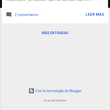
atención del CLUM: -El watermelon launch. -La bailarina y el
armario.
LEER MÁS
2 comentarios
MÁS ENTRADAS
Con la tecnología de Blogger
En pro del hardcore