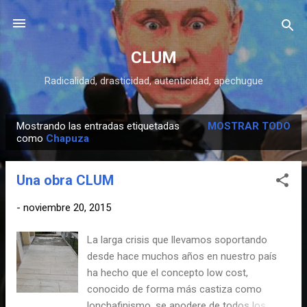
Ir al contenido principal
CLUM
Radicalidad, drasticidad, autenticidad, apechugue
Mostrando las entradas etiquetadas
MOSTRAR TODO
E
como
Chapuza
n
t
Una obra CLUM
r
a
-
noviembre 20, 2015
d
La larga crisis que llevamos soportando
a
desde hace muchos años en nuestro país
s
ha hecho que el concepto low cost,
conocido de forma más castiza como
lonchafinismo, se apodere de todos los