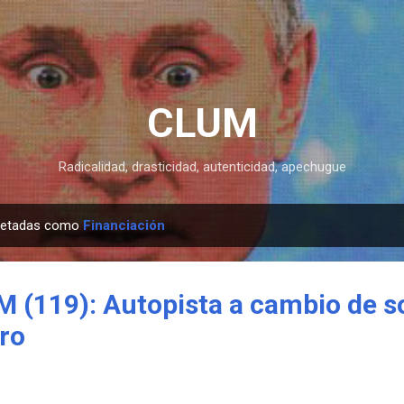
Ir al contenido principal
CLUM
Radicalidad, drasticidad, autenticidad, apechugue
quetadas como
Financiación
 (119): Autopista a cambio de s
ro