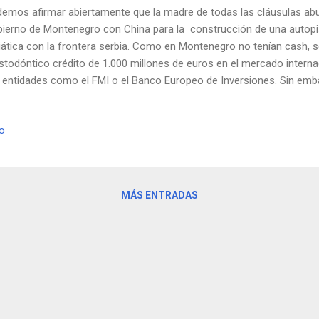
emos afirmar abiertamente que la madre de todas las cláusulas abus
ierno de Montenegro con China para la construcción de una autopi
iática con la frontera serbia. Como en Montenegro no tenían cash, se
todóntico crédito de 1.000 millones de euros en el mercado interna
 entidades como el FMI o el Banco Europeo de Inversiones. Sin emba
vés de una especie de crédito Cofidis anabolizado en el que el que e
cánico se comprometía a ceder la soberanía de algunos de sus territ
io
ontraba, por supuesto, el estratégico puerto de Bar , uno de los m
a. Como era de esperar, la corrupción y la total falta de cumplimie
icas de contratación han contribuido a que el dinero se agote con t
struida, por lo que pronto ver...
MÁS ENTRADAS