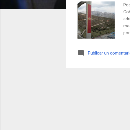
Pod
Gob
adr
mas
por
tra
bal
Publicar un comentar
enc
zon
bás
con