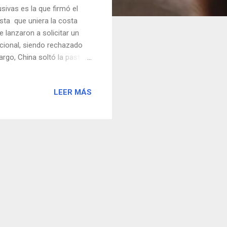
ivas es la que firmó el
sta que uniera la costa
 lanzaron a solicitar un
cional, siendo rechazado
rgo, China soltó la pasta a
n caso de impago el país
orios , entre los que se
LEER MÁS
ás importantes de esta
nto de las normas más
an solo 40 kms de autopista