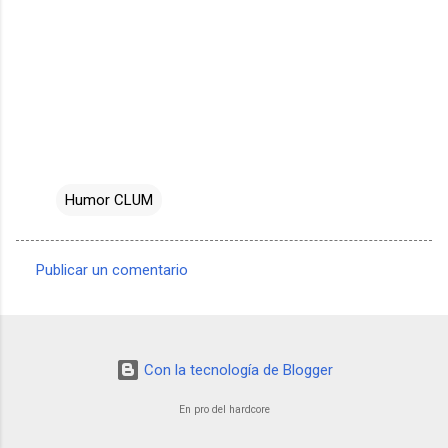
Humor CLUM
Publicar un comentario
C
o
m
Con la tecnología de Blogger
e
n
En pro del hardcore
t