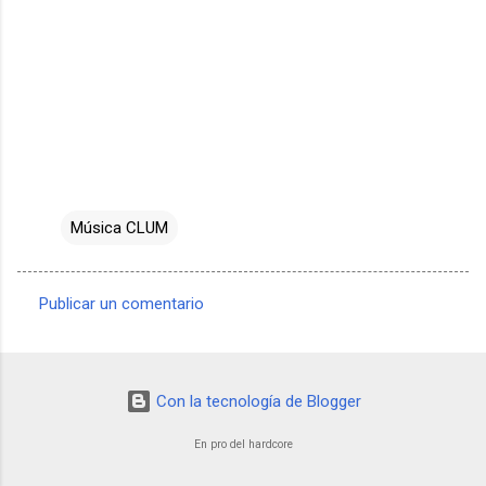
Música CLUM
Publicar un comentario
C
o
m
Con la tecnología de Blogger
e
n
En pro del hardcore
t