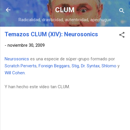
Ir al contenido principal
CLUM
Radicalidad, drasticidad, autenticidad, apechugue
Temazos CLUM (XIV): Neurosonics
-
noviembre 30, 2009
Neurosonics
es una especie de súper-grupo formado por
Scratch Perverts
,
Foreign Beggars
,
Stig
,
Dr. Syntax
,
Shlomo
y
Will Cohen
.
Y han hecho este vídeo tan CLUM.