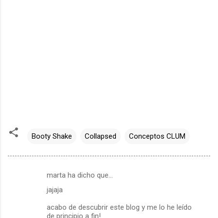
Booty Shake
Collapsed
Conceptos CLUM
marta ha dicho que…
C
jajaja
o
m
acabo de descubrir este blog y me lo he leído
de principio a fin!