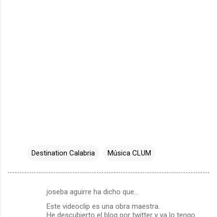
Destination Calabria
Música CLUM
joseba aguirre ha dicho que…
C
Este videoclip es una obra maestra.
o
He descubierto el blog por twitter y ya lo tengo