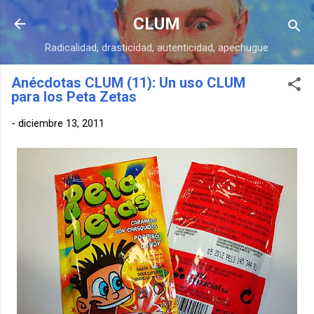
Ir al contenido principal
CLUM
Radicalidad, drasticidad, autenticidad, apechugue
Anécdotas CLUM (11): Un uso CLUM
para los Peta Zetas
-
diciembre 13, 2011