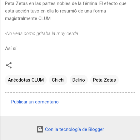
Peta Zetas en las partes nobles de la fémina. El efecto que
esta acción tuvo en ella lo resumió de una forma
magistralmente CLUM:
-No veas como gritaba la muy cerda.
Así sí.
Anécdotas CLUM
Chichi
Delirio
Peta Zetas
Publicar un comentario
C
o
m
Con la tecnología de Blogger
e