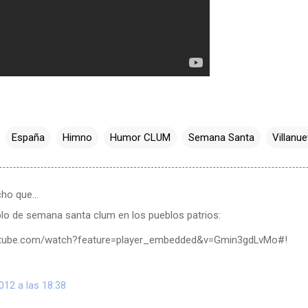
España
Himno
Humor CLUM
Semana Santa
Villanu
cho que…
plo de semana santa clum en los pueblos patrios:
utube.com/watch?feature=player_embedded&v=Gmin3gdLvMo#!
2012 a las 18:38