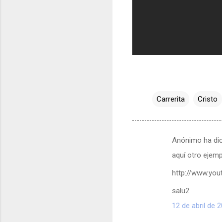
Carrerita
Cristo
Anónimo ha di
C
aquí otro ejem
o
m
http://www.yo
e
salu2
n
12 de abril de 
t