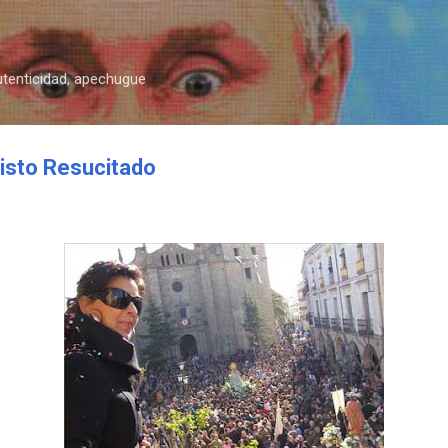
Ir al contenido principal
autenticidad, apechugue
risto Resucitado