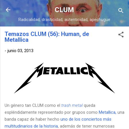
Ir al contenido principal
CLUM
Radicalidad, drasticidad, autenticidad, apechugue
Temazos CLUM (56): Human, de
Metallica
-
junio 03, 2013
Un género tan CLUM como el
trash metal
queda
espléndidamente representado por grupos como
Metallica,
una
banda capaz de haber hecho
uno de los conciertos más
multitudinarios de la historia
, además de tener numerosas