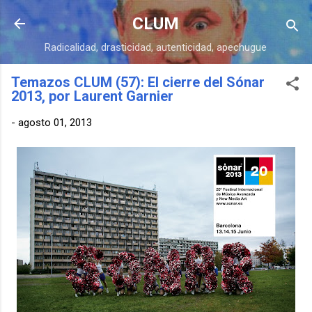
Ir al contenido principal
CLUM
Radicalidad, drasticidad, autenticidad, apechugue
Temazos CLUM (57): El cierre del Sónar
2013, por Laurent Garnier
-
agosto 01, 2013