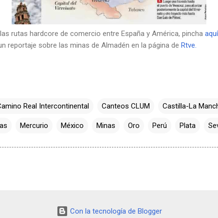
 las rutas hardcore de comercio entre España y América, pincha
aquí
 un reportaje sobre las minas de Almadén en la página de
Rtve.
amino Real Intercontinental
Canteos CLUM
Castilla-La Manc
ias
Mercurio
México
Minas
Oro
Perú
Plata
Sev
Con la tecnología de Blogger