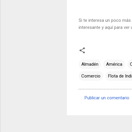
Si te interesa un poco más
interesante y aquí para ver
Almadén
América
C
Comercio
Flota de Ind
Publicar un comentario
C
o
m
e