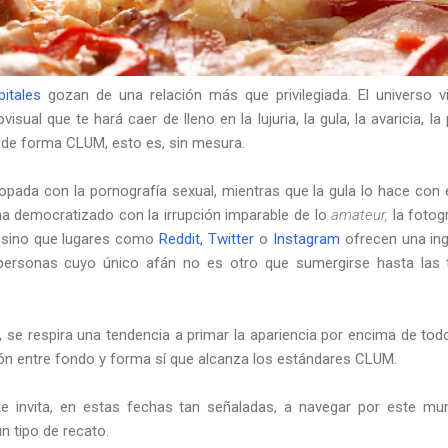
itales
gozan de una relación más que privilegiada. El universo vi
sual que te hará caer de lleno en la lujuria, la gula, la avaricia, la p
 de forma CLUM, esto es, sin mesura.
opada con la pornografía sexual, mientras que la gula lo hace con 
a democratizado con la irrupción imparable de lo
amateur,
la fotogr
s, sino que lugares como
Reddit,
Twitter
o
Instagram
ofrecen una in
personas cuyo único afán no es otro que sumergirse hasta las
l, se respira una tendencia a primar la apariencia por encima de tod
ción entre fondo y forma sí que alcanza los estándares CLUM.
e invita, en estas fechas tan señaladas, a navegar por este m
n tipo de recato.