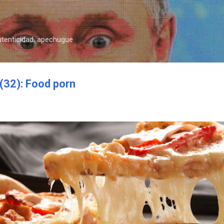
Ir al contenido principal
autenticidad, apechugue
32): Food porn