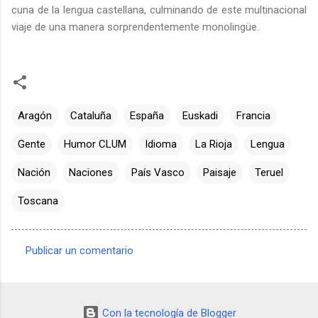
cuna de la lengua castellana, culminando de este multinacional
viaje de una manera sorprendentemente monolingüe.
Aragón
Cataluña
España
Euskadi
Francia
Gente
Humor CLUM
Idioma
La Rioja
Lengua
Nación
Naciones
País Vasco
Paisaje
Teruel
Toscana
Publicar un comentario
C
o
m
Con la tecnología de Blogger