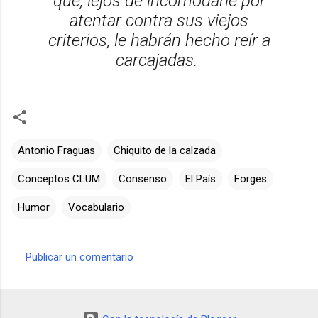
que, lejos de incomodarle por
atentar contra sus viejos
criterios, le habrán hecho reír a
carcajadas.
Antonio Fraguas
Chiquito de la calzada
Conceptos CLUM
Consenso
El País
Forges
Humor
Vocabulario
Publicar un comentario
C
o
m