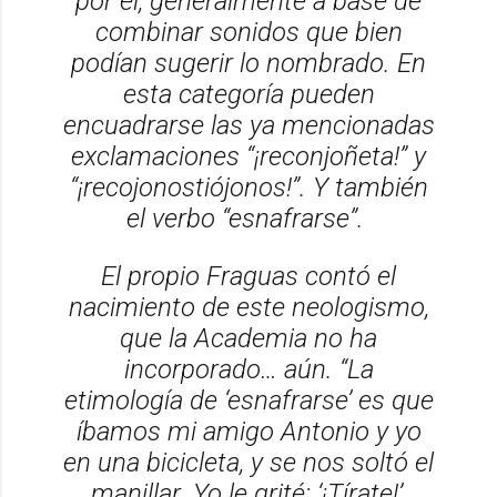
por él, generalmente a base de
combinar sonidos que bien
podían sugerir lo nombrado. En
esta categoría pueden
encuadrarse las ya mencionadas
exclamaciones “¡reconjoñeta!” y
“¡recojonostiójonos!”. Y también
el verbo “esnafrarse”.
El propio Fraguas contó el
nacimiento de este neologismo,
que la Academia no ha
incorporado… aún. “La
etimología de ‘esnafrarse’ es que
íbamos mi amigo Antonio y yo
en una bicicleta, y se nos soltó el
manillar. Yo le grité: ‘¡Tírate!’,