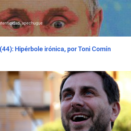
Ir al contenido principal
autenticidad, apechugue
4): Hipérbole irónica, por Toni Comín