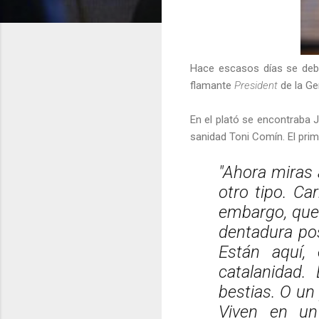
Hace escasos días se deba
flamante
President
de la Ge
En el plató se encontraba 
sanidad Toni Comín. El prim
"Ahora miras 
otro tipo. Ca
embargo, que
dentadura pos
Están aquí,
catalanidad.
bestias. O un
Viven en un