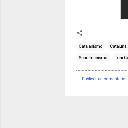
Catalanismo
Cataluña
Supremacismo
Toni C
Publicar un comentario
C
o
m
e
n
t