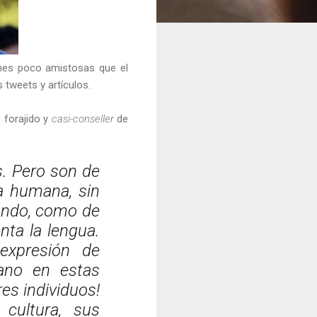
ones poco amistosas que el
tweets y artículos.
l forajido y
casi-conseller
de
s. Pero son de
ma humana, sin
undo, como de
nta la lengua.
expresión de
iano en estas
es individuos!
cultura, sus