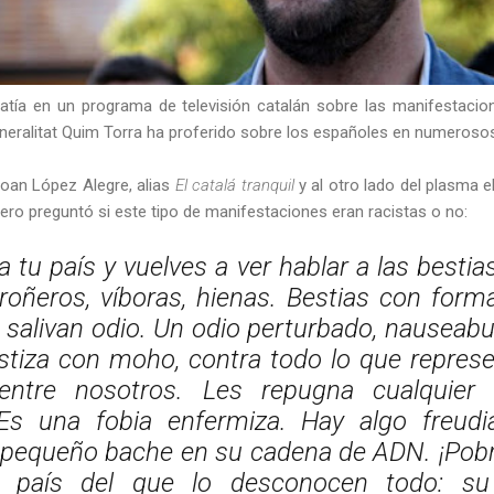
tía en un programa de televisión catalán sobre las manifestaci
neralitat Quim Torra ha proferido sobre los españoles en numerosos 
Joan López Alegre, alias
El catalá tranquil
y al otro lado del plasma e
ero preguntó si este tipo de manifestaciones eran racistas o no:
a tu país y vuelves a ver hablar a las bestia
rroñeros, víboras, hienas. Bestias con for
 salivan odio. Un odio perturbado, nauseab
tiza con moho, contra todo lo que represe
 entre nosotros. Les repugna cualquier 
 Es una fobia enfermiza. Hay algo freud
 pequeño bache en su cadena de ADN. ¡Pobr
 país del que lo desconocen todo: su 