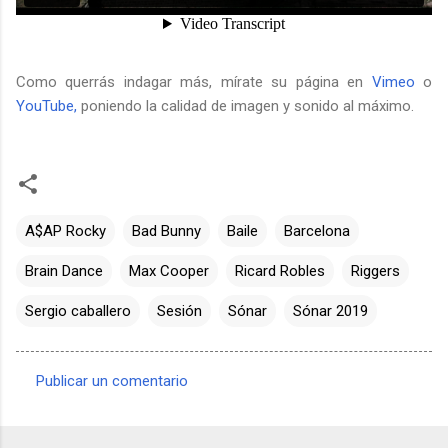
Como querrás indagar más, mírate su página en
Vimeo
o
YouTube,
poniendo la calidad de imagen y sonido al máximo.
A$AP Rocky
Bad Bunny
Baile
Barcelona
Brain Dance
Max Cooper
Ricard Robles
Riggers
Sergio caballero
Sesión
Sónar
Sónar 2019
Publicar un comentario
C
o