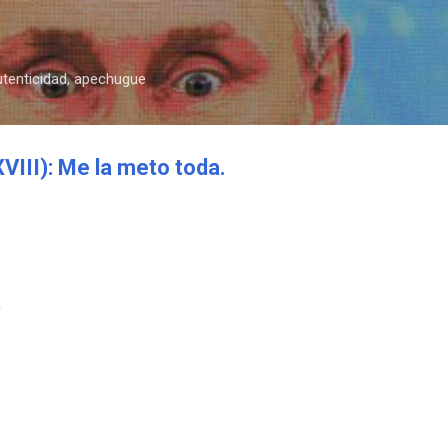
Ir al contenido principal
autenticidad, apechugue
III): Me la meto toda.
,