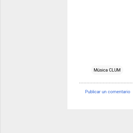
Música CLUM
Publicar un comentario
C
o
m
e
n