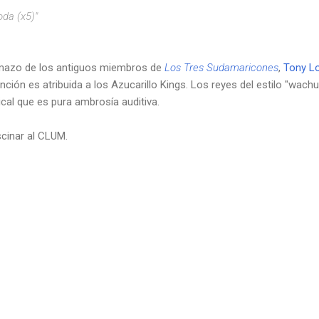
da (x5)"
emazo de los antiguos miembros de
Los Tres Sudamaricones
,
Tony Lo
anción es atribuida a los Azucarillo Kings. Los reyes del estilo "wac
cal que es pura ambrosía auditiva.
scinar al CLUM.