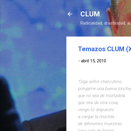
CLUM
Radicalidad, drasticidad, 
Temazos CLUM (XV
-
abril 15, 2010
"Oiga señor charcutero,
pongame una buena loncha
que no sea de mortadela
que sea de otra cosa,
vengo to' dispuesto
a cargar la mochila
de diferentes muestras
para salir de fiesta!