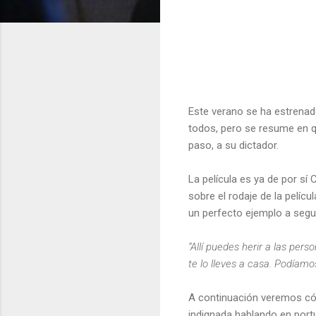
Este verano se ha estrenado
todos, pero se resume en qu
paso, a su dictador.
La película es ya de por sí
sobre el rodaje de la pelíc
un perfecto ejemplo a segui
“Allí puedes herir a las per
te lo lleves a casa. Podíamo
A continuación veremos có
indignada hablando en por