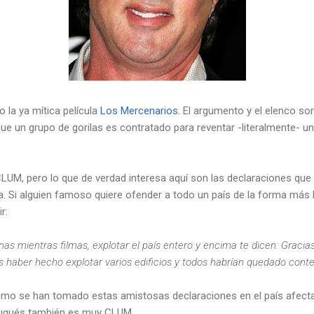
 la ya mítica película
Los Mercenarios.
El argumento y el elenco so
e un grupo de gorilas es contratado para reventar -literalmente- un
 CLUM, pero lo que de verdad interesa aquí son las declaraciones que
ula. Si alguien famoso quiere ofender a todo un país de la forma más 
r:
sonas mientras filmas, explotar el país entero y encima te dicen: Grac
s haber hecho explotar varios edificios y todos habrían quedado conte
mo se han tomado estas amistosas declaraciones en el país afecta
tugués también es muy CLUM.