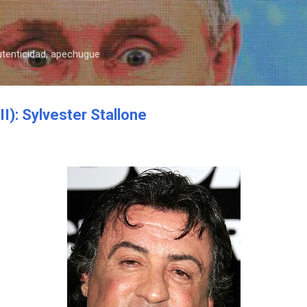
Ir al contenido principal
autenticidad, apechugue
): Sylvester Stallone